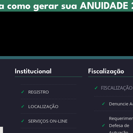
a como gerar sua ANUIDADE
Institucional
Fiscalização
✓
FISCALIZAÇÃO
✓
REGISTRO
✓
Denuncie A
✓
LOCALIZAÇÃO
Requerimen
✓
SERVIÇOS ON-LINE
✓
Defesa de
Autuação