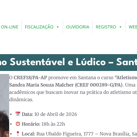
 ON-LINE
FISCALIZAÇÃO
OUVIDORIA
REGISTRO
WEB
mo Sustentável e Lúdico – Sa
O
CREF18/PA-AP
promove em Santana o curso
“Atletism
Sandra Maria Souza Malcher (CREF 000289-G/PA)
. Uma 
acadêmicos que buscam inovar na prática do atletismo ut
dinâmicas.
Data:
10 de Abril de 2026
Horário:
18h às 22h
Local:
Rua Ubaldo Figueira, 1777 – Nova Brasília, S