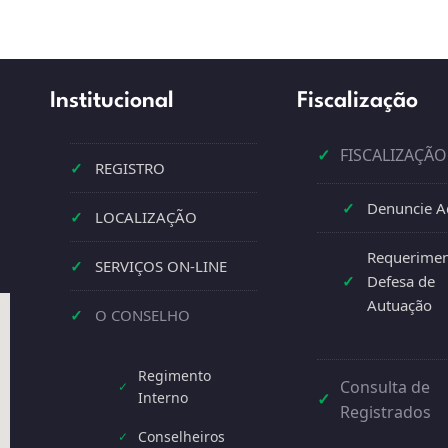
Institucional
Fiscalização
✓
FISCALIZAÇÃO
✓
REGISTRO
✓
Denuncie A
✓
LOCALIZAÇÃO
Requerimen
✓
SERVIÇOS ON-LINE
✓
Defesa de
Autuação
✓
O CONSELHO
Regimento
Consulta de
✓
Interno
✓
Registrados
Conselheiros
✓