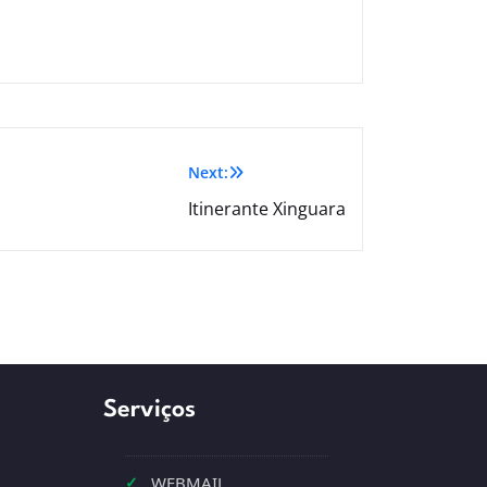
Next:
Itinerante Xinguara
Serviços
✓
WEBMAIL