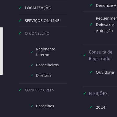
✓
Denuncie A
✓
LOCALIZAÇÃO
Requerimen
✓
SERVIÇOS ON-LINE
✓
Defesa de
Autuação
✓
O CONSELHO
Regimento
Consulta de
✓
Interno
✓
Registrados
Conselheiros
✓
✓
Ouvidoria
Diretoria
✓
✓
CONFEF / CREFS
✓
ELEIÇÕES
Conselhos
✓
✓
2024