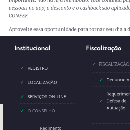
pessoais no app; o desconto e o cashback são aplicados
CONFEF.
Aproveite essa oportunidade para tornar seu dia a 
Institucional
Fiscalização
✓
FISCALIZAÇÃO
✓
REGISTRO
✓
Denuncie A
✓
LOCALIZAÇÃO
Requerimen
✓
SERVIÇOS ON-LINE
✓
Defesa de
Autuação
✓
O CONSELHO
Regimento