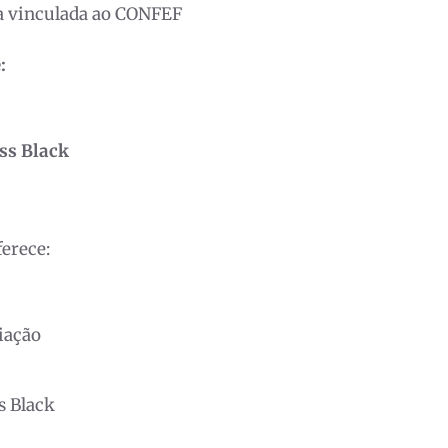
a vinculada ao CONFEF
:
ss Black
ferece:
iação
s Black