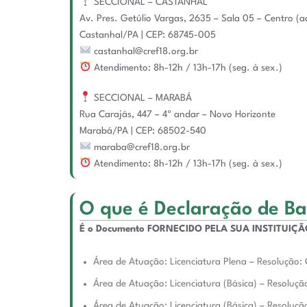
SECCIONAL – CASTANHAL
Av. Pres. Getúlio Vargas, 2635 – Sala 05 – Centro (
Castanhal/PA | CEP: 68745-005
castanhal@cref18.org.br
Atendimento: 8h-12h / 13h-17h (seg. à sex.)
SECCIONAL – MARABÁ
Rua Carajás, 447 – 4º andar – Novo Horizonte
Marabá/PA | CEP: 68502-540
maraba@cref18.org.br
Atendimento: 8h-12h / 13h-17h (seg. à sex.)
O que é Declaração de Ba
É o Documento FORNECIDO PELA SUA INSTITUIÇÃO DE
Área de Atuação: Licenciatura Plena – Resolução:
Área de Atuação: Licenciatura (Básica) – Resoluç
Área de Atuação: Licenciatura (Básica) – Resoluç