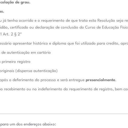
a colação de grau.
as.
 já tenha ocorrido e o requerimento de que trata esta
Resolução seja re
tidão, certificado ou declaração de conclusão do Curso de Educação Físi
1 Art. 2 § 2º
sário apresentar histórico e diploma que foi utilizado para credito, apr
 de autenticação em cartório
primeiro registro
originais (dispensa autenticação)
a após o deferimento do processo e será entregue
presencialmente
.
ão recebimento ou no indeferimento do requerimento de registro, bem 
o para um dos endereços abaixo: