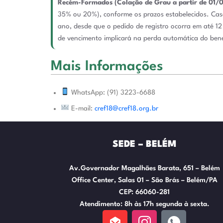
Recém-Formados (Colação de Grau a partir de 01/
35% ou 20%), conforme os prazos estabelecidos
.
Cas
ano, desde que o pedido de registro ocorra em até 1
de vencimento implicará na perda automática do bene
Mais Informações
WhatsApp: (91) 3223-6688
E-mail:
cref18@cref18.org.br
SEDE – BELÉM
Av.Governador Magalhães Barata, 651 – Belém
Office Center, Salas 01 – São Brás – Belém/PA
CEP: 66060-281
Atendimento: 8h às 17h segunda à sexta.