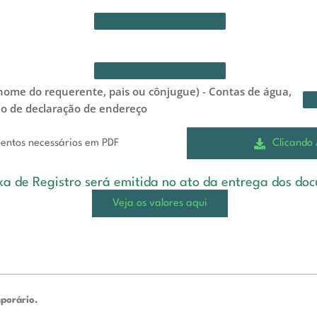
nome do requerente, pais ou cônjugue) - Contas de água,
lo de declaração de endereço
Clicando
mentos necessários em PDF
xa de Registro será emitida no ato da entrega dos do
Veja os valores aqui
mporário.