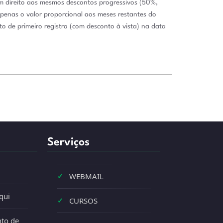
êm direito aos mesmos descontos progressivos (50%,
apenas o valor proporcional aos meses restantes do
 de primeiro registro (com desconto à vista) na data
Serviços
✓
WEBMAIL
qui
✓
CURSOS
to de