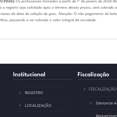
01/2026):
Os profissionais formados a partir de 1º de janeiro de 2026 t
o o registro seja solicitado após o término desses prazos, será cobrado 
2 meses da data da colação de grau
.
Atenção:
O não pagamento do boleto
fício, passando a ser cobrado o valor integral da anuidade
.
Institucional
Fiscalização
✓
FISCALIZAÇÃO
✓
REGISTRO
✓
Denuncie A
✓
LOCALIZAÇÃO
Requerimen