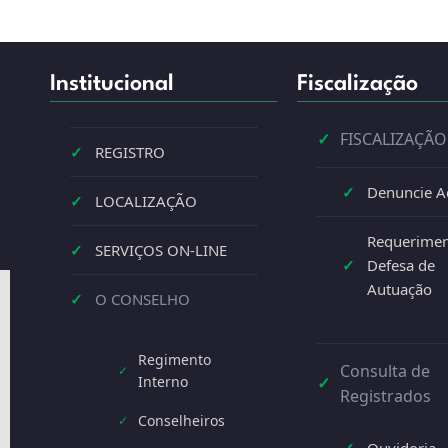
Institucional
Fiscalização
✓
FISCALIZAÇÃO
✓
REGISTRO
✓
Denuncie A
✓
LOCALIZAÇÃO
Requerimen
✓
SERVIÇOS ON-LINE
✓
Defesa de
Autuação
✓
O CONSELHO
Regimento
Consulta de
✓
Interno
✓
Registrados
Conselheiros
✓
✓
Ouvidoria