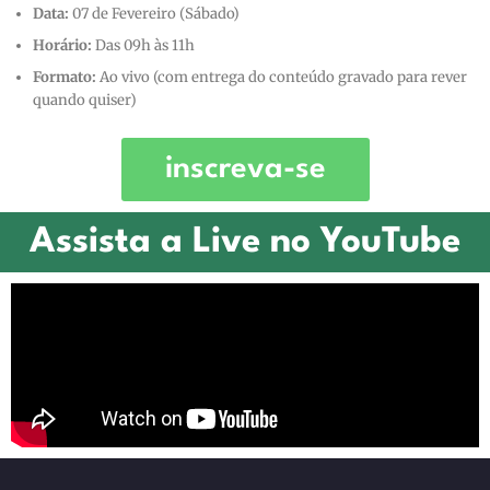
Data:
07 de Fevereiro (Sábado)
Horário:
Das 09h às 11h
Formato:
Ao vivo (com entrega do conteúdo gravado para rever
quando quiser)
inscreva-se
Assista a Live no YouTube