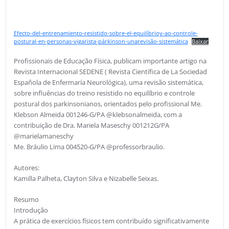
Efecto-del-entrenamiento-resistido-sobre-el-equilíbrioy-ao-controle-
postural-en-personas-vigarista-párkinson-unarevisão-sistemática
Baixar
Profissionais de Educação Física, publicam importante artigo na
Revista Internacional SEDENE ( Revista Científica de La Sociedad
Española de Enfermaría Neurológica), uma revisão sistemática,
sobre influências do treino resistido no equilíbrio e controle
postural dos parkinsonianos, orientados pelo profissional Me.
Klebson Almeida 001246-G/PA @klebsonalmeida, com a
contribuição de Dra. Mariela Maseschy 001212G/PA
@marielamaneschy
Me. Bráulio Lima 004520-G/PA @professorbraulio.
Autores:
Kamilla Palheta, Clayton Silva e Nizabelle Seixas.
Resumo
Introdução
A prática de exercícios físicos tem contribuído significativamente