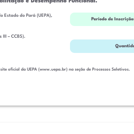
ilitação e Desempenho Funcional
.
o Estado do Pará (UEPA),
Período de Inscrição
 III – CCBS)
.
Quantid
site oficial da UEPA (www.uepa.br) na seção de Processos Seletivos
.