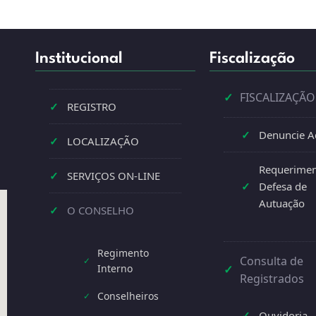
Institucional
Fiscalização
✓
FISCALIZAÇÃO
✓
REGISTRO
✓
Denuncie A
✓
LOCALIZAÇÃO
Requerimen
✓
SERVIÇOS ON-LINE
✓
Defesa de
Autuação
✓
O CONSELHO
Regimento
Consulta de
✓
Interno
✓
Registrados
Conselheiros
✓
✓
Ouvidoria