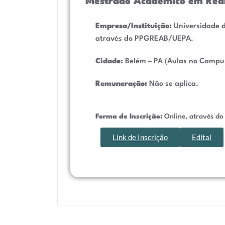
Mestrado Acadêmico em Reab
Empresa/Instituição:
Universidade d
através do PPGREAB/UEPA
.
Cidade:
Belém – PA (Aulas no Campus
Remuneração:
Não se aplica.
Forma de Inscrição:
Online, através do 
Link de Inscrição
Edital