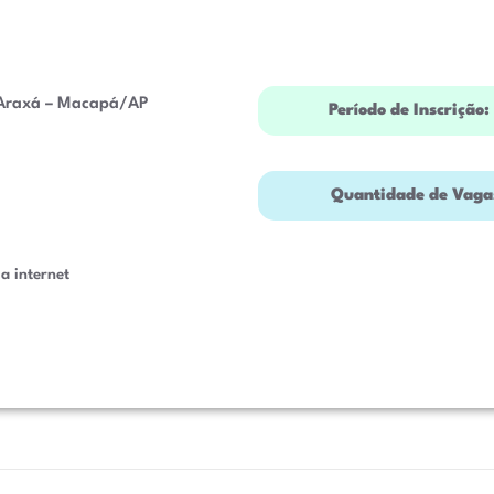
Araxá – Macapá/AP
Período de Inscrição:
Quantidade de Vaga
a internet